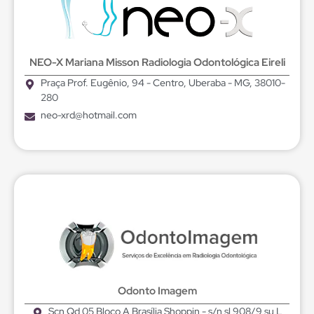
NEO-X Mariana Misson Radiologia Odontológica Eireli
Praça Prof. Eugênio, 94 - Centro, Uberaba - MG, 38010-
280
neo-xrd@hotmail.com
Odonto Imagem
Scn Qd 05 Bloco A Brasília Shoppin - s/n sl 908/9 su L