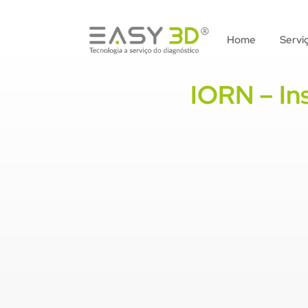
Home
Servi
IORN – In