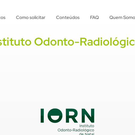
ços
Como solicitar
Conteúdos
FAQ
Quem Somo
stituto Odonto-Radiológic