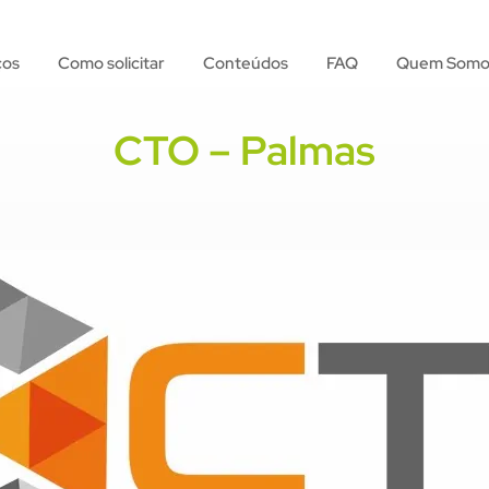
ços
Como solicitar
Conteúdos
FAQ
Quem Somo
CTO – Palmas